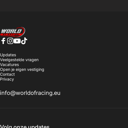
World of Racing
Facebook
Instagram
YouTube
TikTok
Updates
Veelgestelde vragen
Vacatures
Open je eigen vestiging
Contact
Privacy
info@worldofracing.eu
Volg onze updates