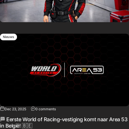
Nieuws
Dec 23, 2025
0 comments
🏁 Eerste World of Racing-vestiging komt naar Area 53
in België! 🇧🇪